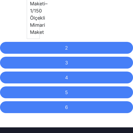
Maketi–
1/150
Ölçekli
Mimari
Maket
2
3
4
5
6