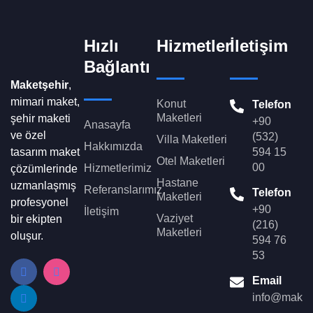
Hızlı
Hizmetler
İletişim
Bağlantı
Maketşehir
,
mimari maket,
Konut
Telefon
Maketleri
şehir maketi
+90
Anasayfa
ve özel
(532)
Villa Maketleri
Hakkımızda
tasarım maket
594 15
Otel Maketleri
00
Hizmetlerimiz
çözümlerinde
Hastane
uzmanlaşmış
Referanslarımız
Telefon
Maketleri
profesyonel
+90
İletişim
Vaziyet
bir ekipten
(216)
Maketleri
oluşur.
594 76
53
Email
info@makets