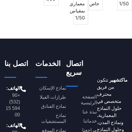
1
خاص
معماري
بمقياس
1/50
اتصال
الخدمات
اتصل بنا
سريع
كتشهير
تتكون
من فريق
نماذج الإسكان
الهاتف:
محترف
+90
الصفحة
طرازات الفيلا
متخصص في
(532)
الرئيسية
نماذج الفنادق
حلول النماذج
594 15
نبذة عنا
00
المعمارية،
نماذج
خدماتنا
المستشفيات
ونماذج المدن،
الهاتف:
حلول النماذج
مراجعنا
نماذج الموقع