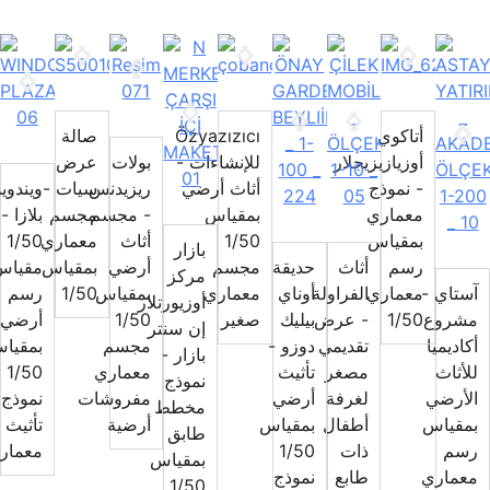
أتاكوي
Özyazızıcı
صالة
أوزيازيزيجلار
للإنشاءات -
بولات
عرض
- نموذج
أثاث أرضي
ريزيدنس
سيات -
ويندويست
معماري
بمقياس
- مجسم
مجسم
بلازا -
بمقياس
1/50
أثاث
معماري
1/50
بازار
رسم
أثاث
حديقة
مجسم
أرضي
بمقياس
مقياس
مركز
اي -
معماري
الفراولة
أوناي
معماري
بمقياس
1/50
رسم
أوزيورتلار
روع
1/50
- عرض
بيليك
صغير
1/50
أرضي
إن سنتر
ديميا
تقديمي
دوزو -
مجسم
بمقياس
بازار -
ثاث
مصغر
تأثيث
معماري
1/50
نموذج
رضي
لغرفة
أرضي
مفروشات
نموذج
مخطط
قياس
أطفال
بمقياس
أرضية
تأثيث
طابق
م
ذات
1/50
معماري
بمقياس
ماري
طابع
نموذج
1/50